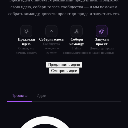
свою идею, собери голоса сообщества — и мы поможем
собрать команду, довести проект до прода и запустить его.
Предложи
Собери голоса
Собери
Запусти
идею
команду
проект
Сообщество
голосует за
Опиши, что
Найди
Доведи до прода
лучшие
хочешь создать
единомышленников
с нашей помощью
Предложить идею
Смотреть идеи
Проекты
Идеи