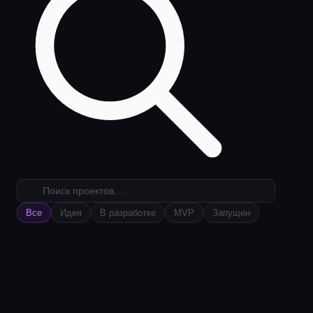
Все
Идея
В разработке
MVP
Запущен